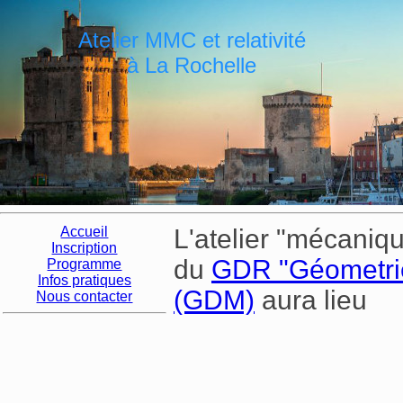
Atelier MMC et relativité
à La Rochelle
Accueil
L'atelier "mécaniqu
Inscription
du
GDR "Géometrie 
Programme
Infos pratiques
(GDM)
aura lieu
Nous contacter